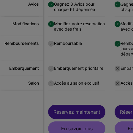
Avios
Gagnez 3 Avios pour
Gagne
chaque £1 dépensée
chaqu
Modifications
Modifiez votre réservation
Modifi
avec des frais
avec d
Remboursements
Remboursable
Rembo
jours 
départ
Embarquement
Embarquement prioritaire
Embarq
Salon
Accès au salon exclusif
Accès 
Réservez maintenant
Réservez maintenant
Réser
En savoir plus
En