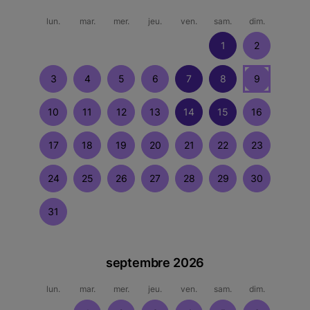
lun.
mar.
mer.
jeu.
ven.
sam.
dim.
1
2
3
4
5
6
7
8
9
10
11
12
13
14
15
16
17
18
19
20
21
22
23
24
25
26
27
28
29
30
31
septembre 2026
lun.
mar.
mer.
jeu.
ven.
sam.
dim.