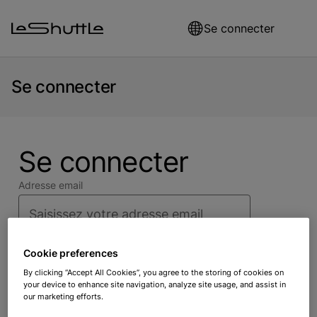
Skip to main content
Se connecter
Se connecter
Se connecter
Adresse email
Mot de passe
Cookie preferences
By clicking “Accept All Cookies”, you agree to the storing of cookies on
your device to enhance site navigation, analyze site usage, and assist in
Vous avez oublié votre mot de passe ?
our marketing efforts.