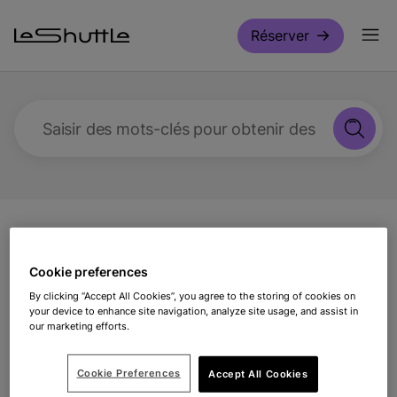
Passer pour aller directement au contenu principal
Réserver
Saisir des mots-clés pour obtenir des réponses
Assistance
Voyager avec nous
Puis-je
récupérer les taxes sur mes achats en Angleterre ?
Cookie preferences
By clicking “Accept All Cookies”, you agree to the storing of cookies on
Puis-je récupérer les taxes
your device to enhance site navigation, analyze site usage, and assist in
our marketing efforts.
sur mes achats en
Cookie Preferences
Accept All Cookies
Angleterre ?