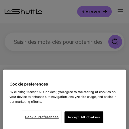
Passer pour aller directement au contenu principal
Réserver
Saisir des mots-clés pour obtenir des réponses
Assistance
Voyager avec nous
Ai-je besoin
Cookie preferences
d'une carte d'abonnement ?
By clicking “Accept All Cookies”, you agree to the storing of cookies on
your device to enhance site navigation, analyze site usage, and assist in
Ai-je besoin d'une carte
our marketing efforts.
d'abonnement ?
Cookie Preferences
Accept All Cookies