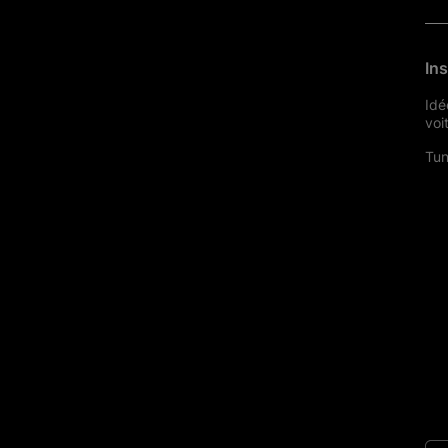
Ins
Idé
voi
Tun