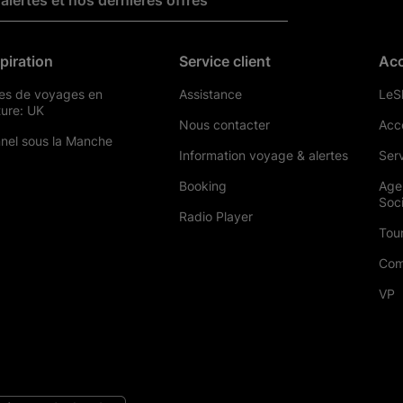
alertes et nos dernières offres
piration
Service client
Acc
es de voyages en
Assistance
LeSh
ture: UK
Nous contacter
Acc
nel sous la Manche
Information voyage & alertes
Ser
Booking
Age
Soc
Radio Player
Tou
Com
VP