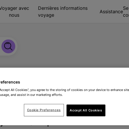
Voyager avec
Dernières informations
Se
Assistance
nous
voyage
co
s
references
“Accept All Cookies”, you agree to the storing of cookies on your device to enhance site
er des réservations sur votre compte LeShuttle
 usage, and assist in our marketing efforts.
Cookie Preferences
Accept All Cookies
jouter/importer des rése