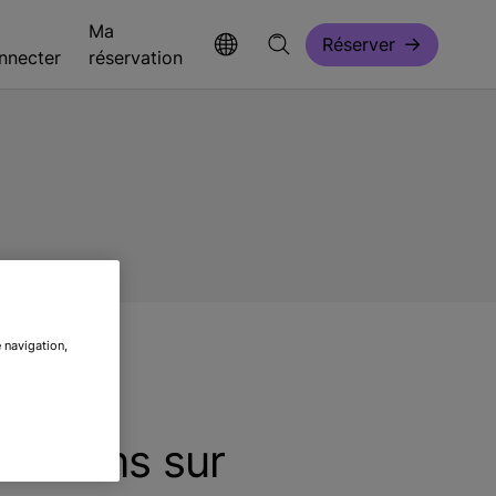
Ma
Réserver
nnecter
réservation
 navigation,
rvations sur