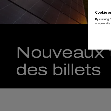
Cookie p
By clicking 
analyze site
Nouveaux t
des billets