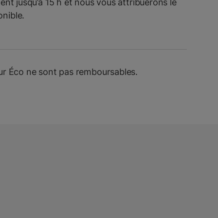
ment jusqu’à 15 h et nous vous attribuerons le
onible.
jour Éco ne sont pas remboursables.