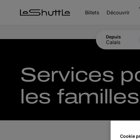
Passer pour aller directement au contenu principal
Billets
Découvrir
Depuis
Calais
Services p
les familles
Cookie p