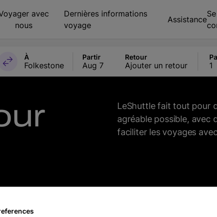
Voyager avec
Dernières informations
Se
Assistance
nous
voyage
co
À
Partir
Retour
Pa
Folkestone
Aug 7
Ajouter un retour
1
our
LeShuttle fait tout pour 
agréable possible, avec 
faciliter les voyages avec
references