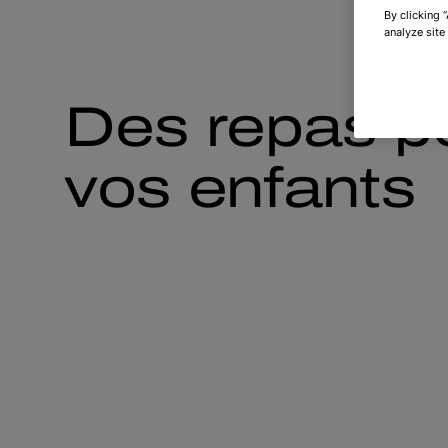
By clicking 
analyze site
Des repas p
vos enfants