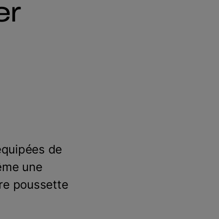
er
 équipées de
même une
re poussette