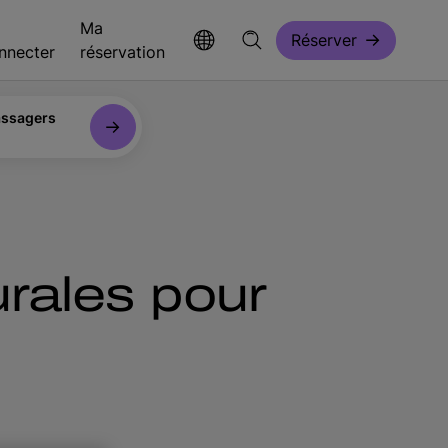
Ma
Réserver
nnecter
réservation
ssagers
urales pour