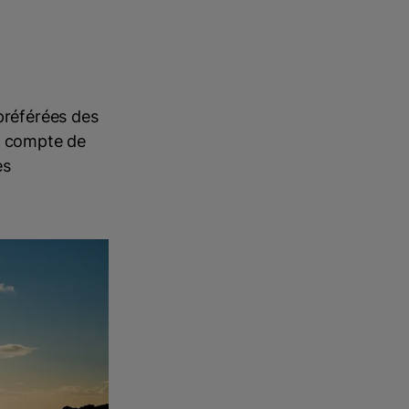
préférées des
ct compte de
es