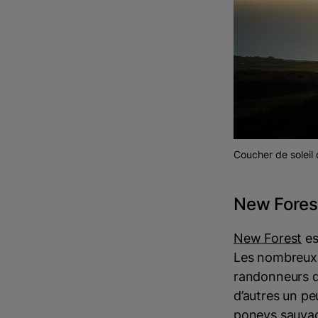
Coucher de soleil 
New Fores
New Forest
es
Les nombreux s
randonneurs d
d’autres un peu
poneys sauvage