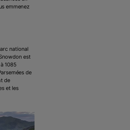
 vous emmenez
parc national
t Snowdon est
 à 1085
. Parsemées de
nt de
s et les