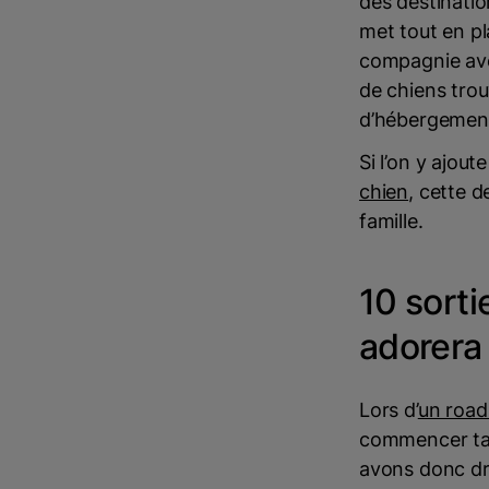
des destinatio
met tout en pl
compagnie avec
de chiens trou
d’hébergements
Si l’on y ajout
chien
, cette d
famille.
10 sorti
adorera
Lors d’
un road
commencer tant
avons donc dre