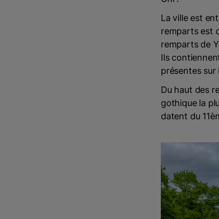
La ville est e
remparts est d'
remparts de Y
Ils contienne
présentes sur l
Du haut des r
gothique la pl
datent du 11èm