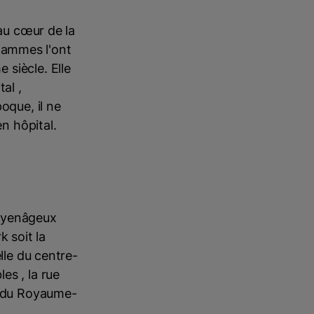
 au cœur de la
 flammes l'ont
siècle. Elle
al ,
oque, il ne
en hôpital.
moyenâgeux
k soit la
lle du centre-
es , la rue
s du Royaume-