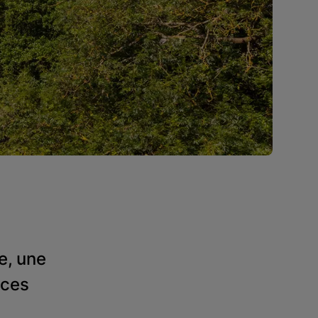
ge, une
aces