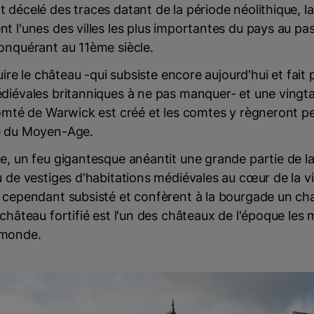
 décelé des traces datant de la période néolithique, la 
t l'unes des villes les plus importantes du pays au pa
onquérant au 11ème siècle.
ruire le château -qui subsiste encore aujourd'hui et fait 
édiévales britanniques à ne pas manquer- et une vingt
comté de Warwick est créé et les comtes y règneront p
e du Moyen-Age.
e, un feu gigantesque anéantit une grande partie de la 
u de vestiges d'habitations médiévales au cœur de la vi
t cependant subsisté et confèrent à la bourgade un c
 château fortifié est l'un des châteaux de l'époque les 
 monde.