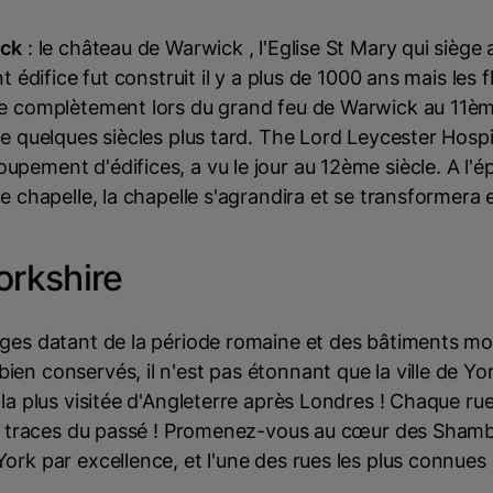
ick
: le château de Warwick , l'Eglise St Mary qui siège
nt édifice fut construit il y a plus de 1000 ans mais les
e complètement lors du grand feu de Warwick au 11ème 
te quelques siècles plus tard. The Lord Leycester Hospit
pement d'édifices, a vu le jour au 12ème siècle. A l'ép
ne chapelle, la chapelle s'agrandira et se transformera 
orkshire
iges datant de la période romaine et des bâtiments 
en conservés, il n'est pas étonnant que la ville de Yor
 la plus visitée d'Angleterre après Londres ! Chaque rue
es traces du passé ! Promenez-vous au cœur des Shambl
ork par excellence, et l'une des rues les plus connue