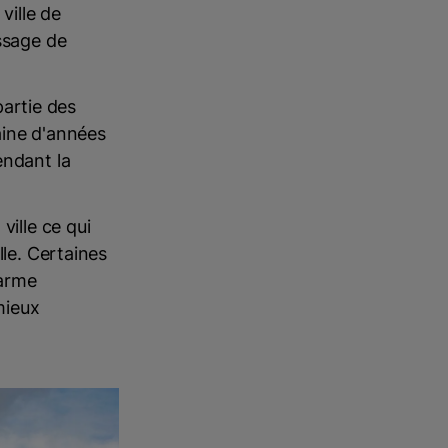
ville de
ssage de
partie des
aine d'années
endant la
ville ce qui
lle. Certaines
harme
mieux