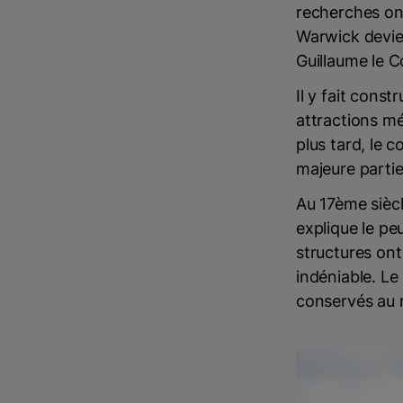
recherches ont
Warwick devien
Guillaume le C
Il y fait const
attractions m
plus tard, le 
majeure parti
Au 17ème siècl
explique le pe
structures on
indéniable. Le
conservés au