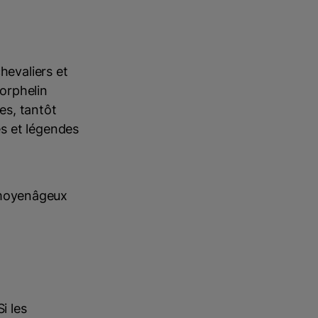
hevaliers et
'orphelin
es, tantôt
s et légendes
s moyenâgeux
i les