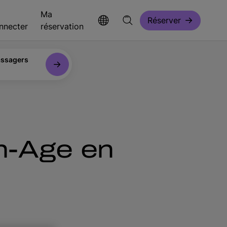
Ma
Réserver
nnecter
réservation
ssagers
en-Age en