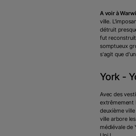
A voir à Warw
ville. L'imposa
détruit presqu
fut reconstrui
somptueux grou
s'agit que d'u
York - Y
Avec des vest
extrêmement bi
deuxième ville
ville arbore l
médiévale de Y
Uni !