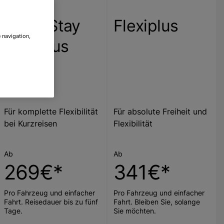
Short Stay
Flexiplus
 navigation,
Flexiplus
Für komplette Flexibilität
Für absolute Freiheit und
bei Kurzreisen
Flexibilität
Ab
Ab
269€*
341€*
Pro Fahrzeug und einfacher
Pro Fahrzeug und einfacher
Fahrt. Reisedauer bis zu fünf
Fahrt. Bleiben Sie, solange
Tage.
Sie möchten.