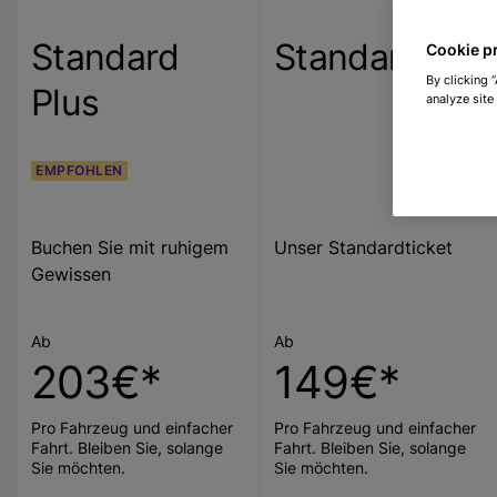
Standard
Standard
Cookie p
By clicking 
Plus
analyze site
EMPFOHLEN
Buchen Sie mit ruhigem
Unser Standardticket
Gewissen
Ab
Ab
203€*
149€*
Pro Fahrzeug und einfacher
Pro Fahrzeug und einfacher
Fahrt. Bleiben Sie, solange
Fahrt. Bleiben Sie, solange
Sie möchten.
Sie möchten.