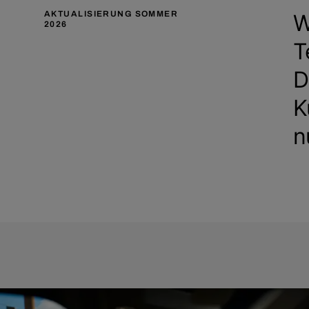
AKTUALISIERUNG SOMMER
W
2026
T
D
K
n