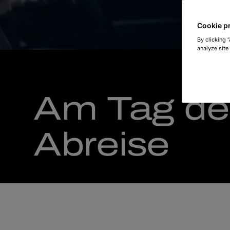
Cookie p
By clicking 
analyze site
Am Tag de
Abreise