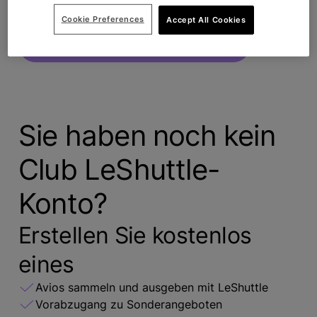
Cookie Preferences
Accept All Cookies
Buchung abrufen
Sie haben noch kein
Club LeShuttle-
Konto?
Erstellen Sie kostenlos
eines
Avios sammeln und ausgeben mit LeShuttle
Vorabzugang zu Sonderangeboten