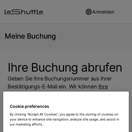
Skip to main content
Anmelden
Meine Buchung ‎
Ihre Buchung abrufen
Geben Sie Ihre Buchungsnummer aus Ihrer
Bestätigungs-E-Mail ein. Wir können
Ihre
Buchungsbestätigung erneut senden
Buchungsreferenz
Cookie preferences
By clicking “Accept All Cookies”, you agree to the storing of cookies on
your device to enhance site navigation, analyze site usage, and assist in
Nachname
our marketing efforts.