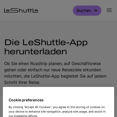
Zum Hauptinhalt springen
Buchen
Die LeShuttle-App
herunterladen
Ob Sie einen Roadtrip planen, auf Geschäftsreise
gehen oder einfach nur neue Reiseziele erkunden
möchten, die LeShuttle-App begleitet Sie auf jedem
Schritt Ihrer Reise.
Cookie preferences
By clicking “Accept All Cookies”, you agree to the storing of cookies on
App herunterladen
your device to enhance site navigation, analyze site usage, and assist in
our marketing efforts.