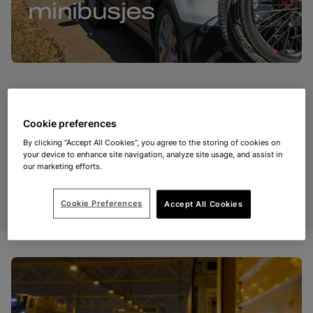
minibusjes
Is je voertuig hoger dan
Cookie preferences
1,85 meter?
By clicking “Accept All Cookies”, you agree to the storing of cookies on
your device to enhance site navigation, analyze site usage, and assist in
our marketing efforts.
Als u met een voertuig rijdt dat hoger is dan normaal,
kunnen wij u gemakkelijk bedienen op LeShuttle.
Cookie Preferences
Accept All Cookies