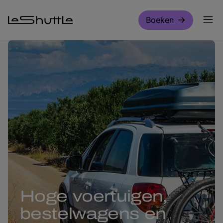
Door naar hoofdinhoud
Boeken
Hoge voertuigen,
bestelwagens en