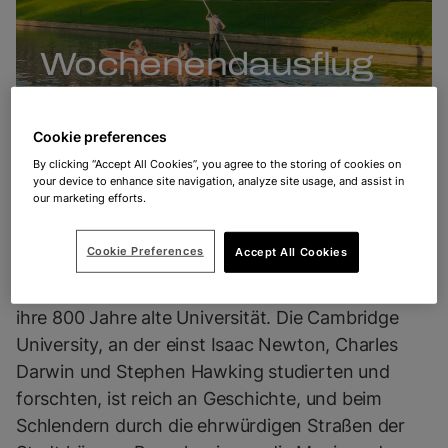
Wochenendausflug
nach Cambridge
Cookie preferences
By clicking “Accept All Cookies”, you agree to the storing of cookies on
your device to enhance site navigation, analyze site usage, and assist in
our marketing efforts.
Willkommen in Cambridge
Cookie Preferences
Accept All Cookies
Cambridge, eine der geschichtsträchtigsten
Städte Großbritanniens, ist weltweit bekannt für
ihre 800 Jahre alte Universität. Die Cambridge
University, an der einst Isaac Newton, Charles
Darwin und Stephen Hawking studierten und
forschten, ist reich an Geschichte, und beim
Schlendern durch die ehrwürdigen Straßen der