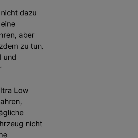
 nicht dazu
 eine
hren, aber
tzdem zu tun.
l und
r
ltra Low
fahren,
ägliche
hrzeug nicht
ne