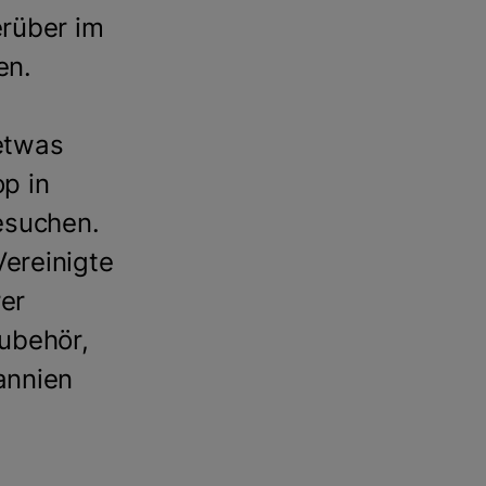
erüber im
en.
 etwas
p in
esuchen.
Vereinigte
rer
ubehör,
tannien