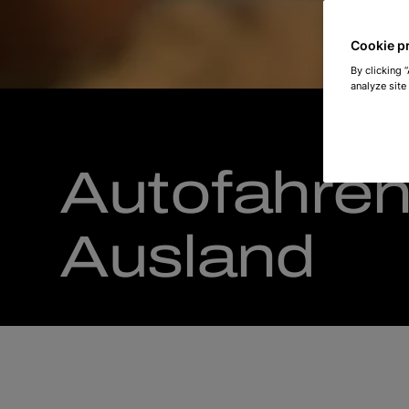
Cookie p
By clicking 
analyze site
Autofahren
Ausland