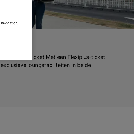
 navigation,
 een Flexiplus-ticket Met een Flexiplus-ticket
 exclusieve loungefaciliteiten in beide