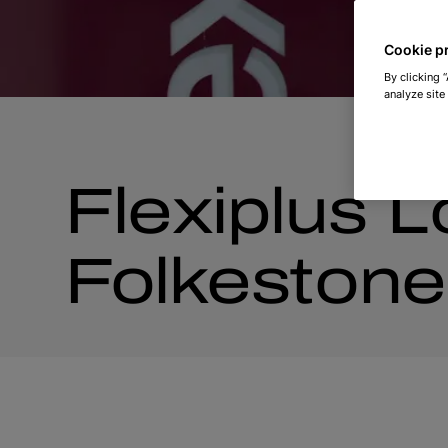
Cookie p
By clicking 
analyze site
Flexiplus 
Folkestone