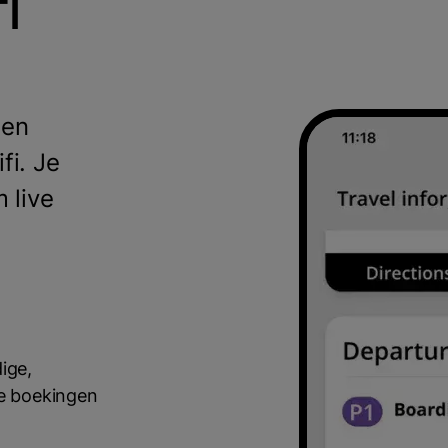
i
den
fi. Je
 live
ige,
e boekingen