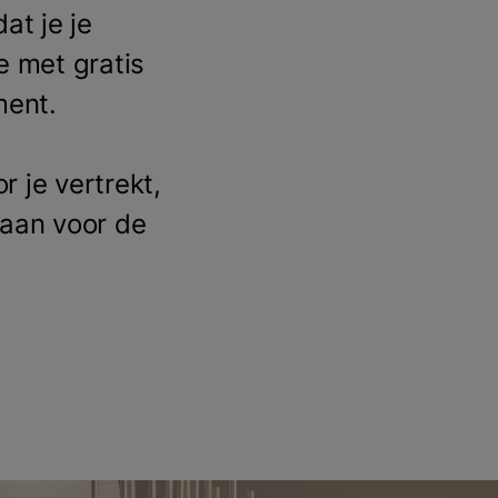
at je je
e met gratis
ment.
r je vertrekt,
baan voor de