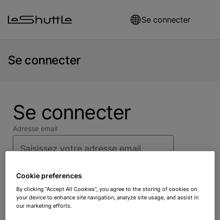
Skip to main content
Se connecter
Se connecter
Se connecter
Adresse email
Mot de passe
Cookie preferences
By clicking “Accept All Cookies”, you agree to the storing of cookies on
your device to enhance site navigation, analyze site usage, and assist in
Vous avez oublié votre mot de passe ?
our marketing efforts.