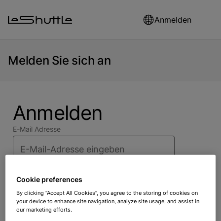
Skip to main content
Anmelden
Melden Sie sich an
Anmelden
E-Mail Adresse
Passwort
Cookie preferences
By clicking “Accept All Cookies”, you agree to the storing of cookies on
your device to enhance site navigation, analyze site usage, and assist in
Haben Sie Ihr Passwort vergessen?
our marketing efforts.