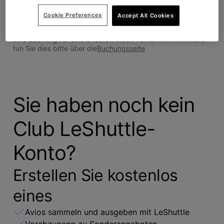
Anmelden
Cookie Preferences
Accept All Cookies
Buchungen können nur über Le Shuttle für die/den
reisend:en Kontoinhaber:in vorgenommen werden. Wenn Sie
eine Buchung für eine andere Person vornehmen möchten,
tun Sie dies bitte über die
Buchungsseite
Sie haben noch kein
Club LeShuttle-
Konto?
Erstellen Sie kostenlos
eines
Avios sammeln und ausgeben mit LeShuttle